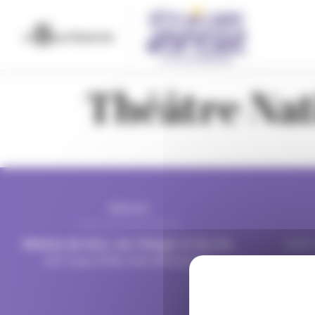
contenu
Panneau de gestion des cookies
principal
Théâtre Nat
Adresse
Mairie de Villeurbanne
Mairie d
CS 65051 69601 Villeurbanne cedex
CS 65051 
Maison du livre, de l’image et du son
,
lundi,
247 cours Émile Zola Villeurbanne.