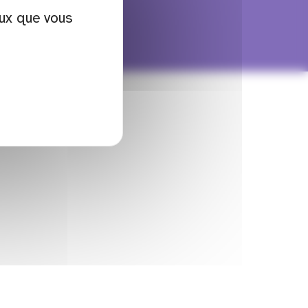
eux que vous
vénement
Kit com