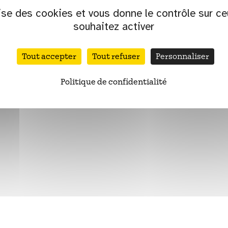
lise des cookies et vous donne le contrôle sur c
s
Accessibilité
Plan du site
Accessibilité de l’é
souhaitez activer
Tout accepter
Tout refuser
Personnaliser
Politique de confidentialité