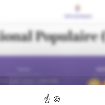
Infos pratiques
ional Populaire
Horaires
SUI
e Villeurbanne
69601 Villeurbanne cedex
 mardi, jeudi, vendredi : 16:00/19:00
mercredi : 10:00/19:00
samedi : 10:00/18:00