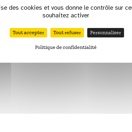
lise des cookies et vous donne le contrôle sur c
s
Accessibilité
Plan du site
Accessibilité de l’é
souhaitez activer
Tout accepter
Tout refuser
Personnaliser
Politique de confidentialité