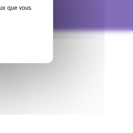
eux que vous
vénement
Kit com