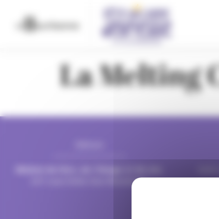
contenu
Panneau de gestion des cookies
principal
La Melting 
Adresse
Mairie de Villeurbanne
Mairie d
CS 65051 69601 Villeurbanne cedex
CS 65051 
Maison du livre, de l’image et du son
,
lundi,
247 cours Émile Zola Villeurbanne.