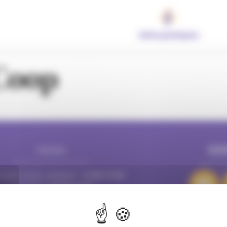
Infos pratiques
Coop
Horaires
SUI
e Villeurbanne
69601 Villeurbanne cedex
 mardi, jeudi, vendredi : 16:00/19:00
mercredi : 10:00/19:00
samedi : 10:00/18:00