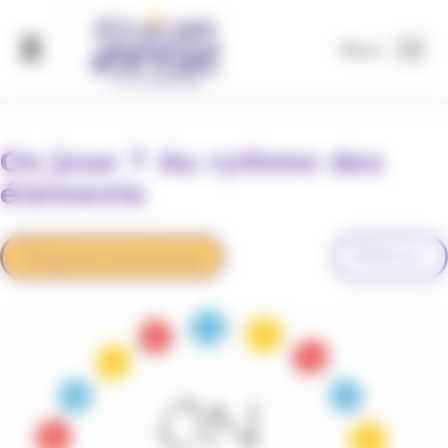
Panneau de gestion des cookies
Menu
On joue ? Au rythme des
éléments
Retour
Ajouter à mes favoris