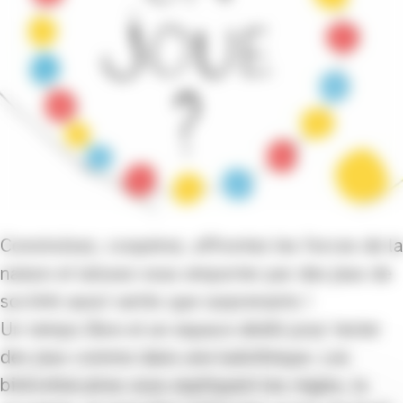
Construisez, coopérez, affrontez les forces de la
nature et laissez-vous emporter par des jeux de
société aussi variés que surprenants !
Un temps libre et un espace dédié pour tester
des jeux comme dans une ludothèque. Les
bibliothécaires vous expliquent les règles, la