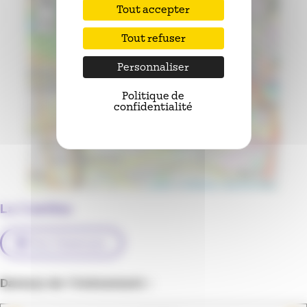
+
Tout accepter
−
Tout refuser
Personnaliser
Politique de
confidentialité
Leaflet
|
Contibuteurs OpenStreetMap
La Cantina
Voir l'itinéraire
Date(s) de l'évènement :