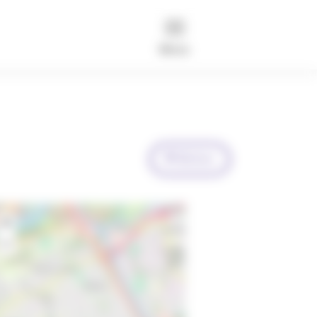
Menu
Retour
+
−