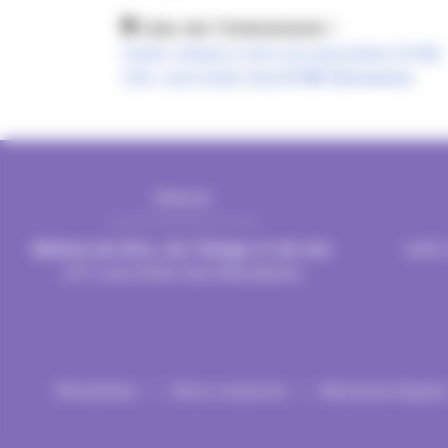
Lieu de l'évènement :
Centre culturel et de la vie associative (CCVA)
234, cours Emile Zola 69100 Villeurbanne
Adresse
Mairie de Villeurbanne
Mairie d
CS 65051 69601 Villeurbanne cedex
CS 65051 
Maison du livre, de l’image et du son
,
lundi,
247 cours Émile Zola Villeurbanne.
Newsletter
Nous contacter
Mentions légale