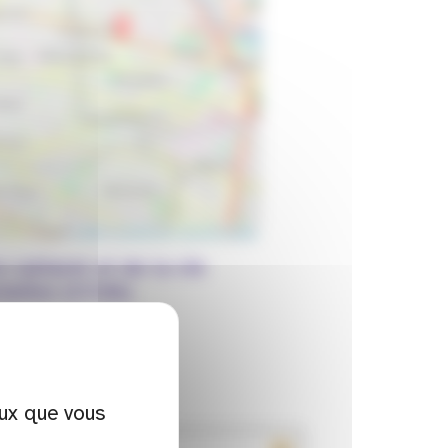
Leaflet
|
Contibuteurs OpenStreetMap
 culturel et de la vie
iative (CCVA)
ir l'itinéraire
) de l'évènement :
eux que vous
r le mois précédent
Voir le mois suivant