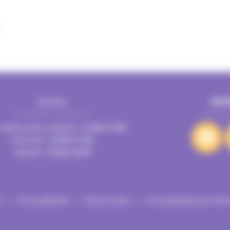
Horaires
SUI
e Villeurbanne
69601 Villeurbanne cedex
 mardi, jeudi, vendredi : 16:00/19:00
mercredi : 10:00/19:00
samedi : 10:00/18:00
s
Accessibilité
Plan du site
Accessibilité de l’é