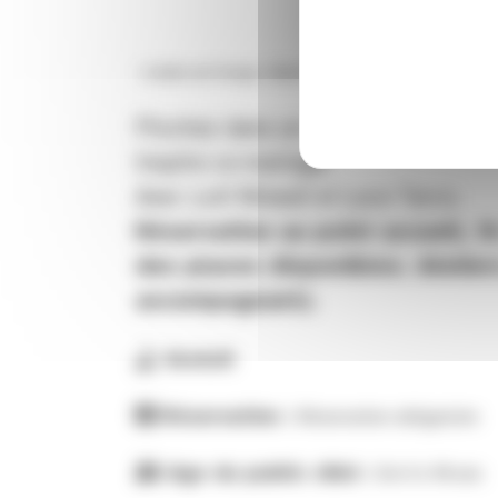
Crédits de l'image : Marie Mirgaine
Piochez dans un chapeau deux cart
inspire ce mariage.
Avec Loti Nineuil et Luce Turco.
Réservation au point accueil, 1
des places disponibles. Atelie
accompagnant).
Gratuit
Réservation :
Réservation obligatoire
Age du public ciblé :
De 6 à 10 ans