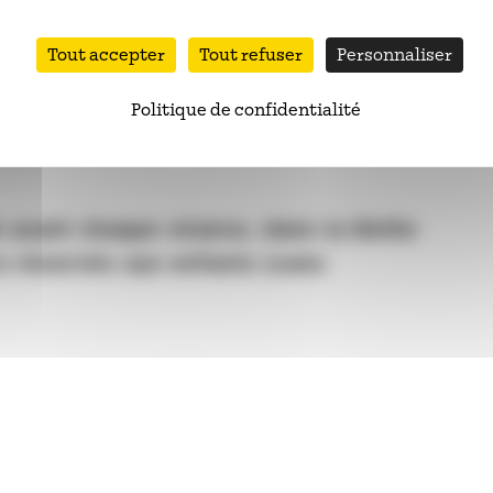
Tout accepter
Tout refuser
Personnaliser
samedi 
Politique de confidentialité
es-éléments, puis dessinez ce que vous
h avant chaque séance, dans la limite
rs réservés aux enfants (sans