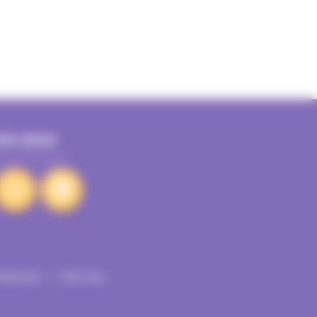
VEZ-NOUS
vénement
Kit com