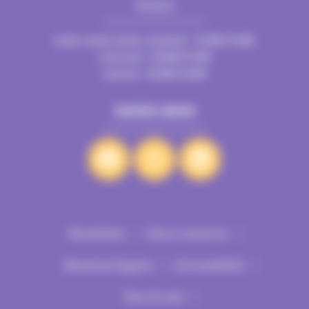
Horaires
Mairie de Villeurbanne
CS 65051 69601 Villeurbanne cedex
lundi, mardi, jeudi, vendredi : 16:00/19:00
mercredi : 10:00/19:00
samedi : 10:00/18:00
SUIVEZ-NOUS
Newsletter
Nous contacter
Mentions légales
Accessibilité
Plan du site