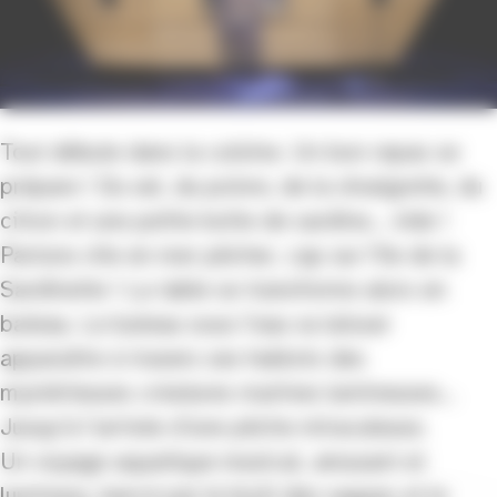
Tout débute dans la cuisine. Un bon repas se
prépare ! Du sel, du poivre, de la vinaigrette, du
citron et une petite boîte de sardine... vide !
Partons vite en mer pêcher, cap sur l’île de la
Sardinette ! La table se transforme alors en
bateau. Le bateau sous l’eau va laisser
apparaître à travers ses hublots des
mystérieuses créatures marines lumineuses...
Jusqu’à l’arrivée d’une pêche miraculeuse.
Un voyage aquatique musical, amusant et
lumineux, bercé par le bruit des vagues et le