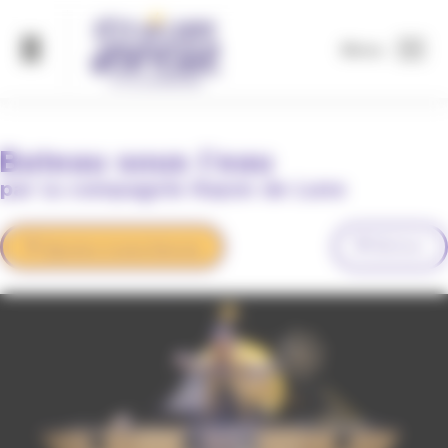
Panneau de gestion des cookies
Menu
Bateau sous l'eau
par la compagnie Rayon de Lune
Retour
Ajouter à mes favoris